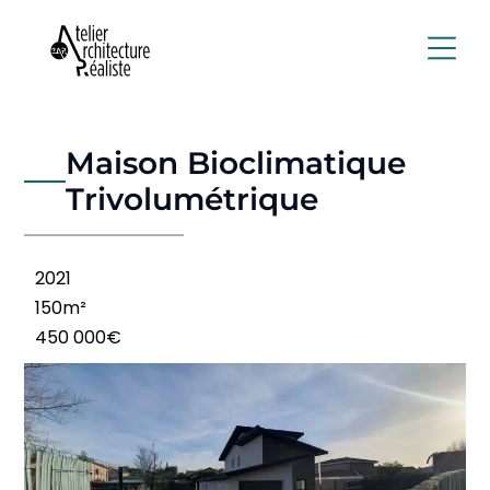
À propos de nous
Nos réalisati
Maison Bioclimatique
Trivolumétrique
2021
150m²
450 000€